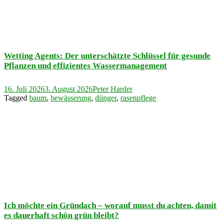
Wetting Agents: Der unterschätzte Schlüssel für gesunde
Pflanzen und effizientes Wassermanagement
16. Juli 2026
3. August 2026
Peter Harder
Tagged
baum
,
bewässerung
,
dünger
,
rasenpflege
Ich möchte ein Gründach – worauf musst du achten, damit
es dauerhaft schön grün bleibt?