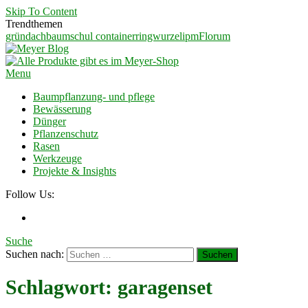
Skip To Content
Trendthemen
gründach
baumschul container
ringwurzel
ipm
Florum
Meyer Blog
Ein Blog für Garten und Landschaftsbauer
Menu
Baumpflanzung- und pflege
Bewässerung
Dünger
Pflanzenschutz
Rasen
Werkzeuge
Projekte & Insights
Follow Us:
Suche
Suchen nach:
Schlagwort:
garagenset