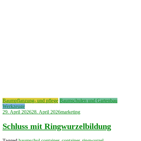
Baumpflanzung- und pflege
Baumschulen und Gartenbau
Werkzeuge
29. April 2026
28. April 2026
marketing
Schluss mit Ringwurzelbildung
Tagged
baumschul container
,
container
,
ringwurzel