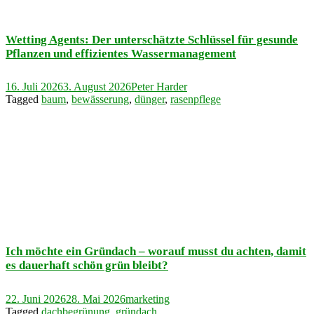
Wetting Agents: Der unterschätzte Schlüssel für gesunde
Pflanzen und effizientes Wassermanagement
16. Juli 2026
3. August 2026
Peter Harder
Tagged
baum
,
bewässerung
,
dünger
,
rasenpflege
Ich möchte ein Gründach – worauf musst du achten, damit
es dauerhaft schön grün bleibt?
22. Juni 2026
28. Mai 2026
marketing
Tagged
dachbegrünung
,
gründach