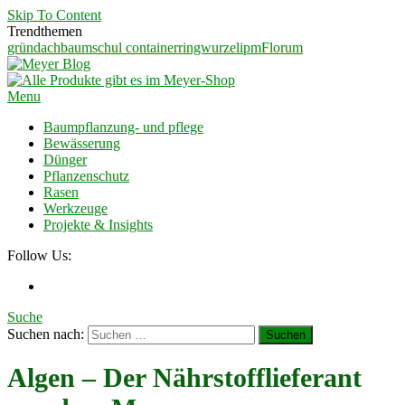
Skip To Content
Trendthemen
gründach
baumschul container
ringwurzel
ipm
Florum
Meyer Blog
Ein Blog für Garten und Landschaftsbauer
Menu
Baumpflanzung- und pflege
Bewässerung
Dünger
Pflanzenschutz
Rasen
Werkzeuge
Projekte & Insights
Follow Us:
Suche
Suchen nach:
Algen – Der Nährstofflieferant