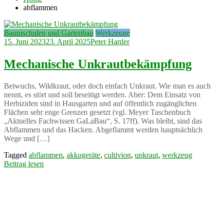
abflammen
Baumschulen und Gartenbau
Werkzeuge
15. Juni 2023
23. April 2025
Peter Harder
Mechanische Unkrautbekämpfung
Beiwuchs, Wildkraut, oder doch einfach Unkraut. Wie man es auch
nennt, es stört und soll beseitigt werden. Aber: Dem Einsatz von
Herbiziden sind in Hausgarten und auf öffentlich zugänglichen
Flächen sehr enge Grenzen gesetzt (vgl. Meyer Taschenbuch
„Aktuelles Fachwissen GaLaBau“, S. 17ff). Was bleibt, sind das
Abflammen und das Hacken. Abgeflammt werden hauptsächlich
Wege und […]
Tagged
abflammen
,
akkugeräte
,
cultivion
,
unkraut
,
werkzeug
Beitrag lesen