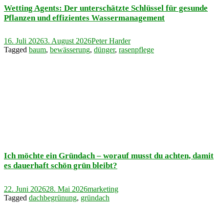
Wetting Agents: Der unterschätzte Schlüssel für gesunde
Pflanzen und effizientes Wassermanagement
16. Juli 2026
3. August 2026
Peter Harder
Tagged
baum
,
bewässerung
,
dünger
,
rasenpflege
Ich möchte ein Gründach – worauf musst du achten, damit
es dauerhaft schön grün bleibt?
22. Juni 2026
28. Mai 2026
marketing
Tagged
dachbegrünung
,
gründach