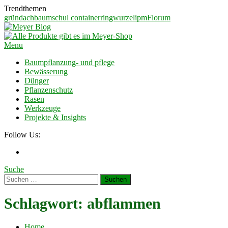
Skip
Trendthemen
To
gründach
baumschul container
ringwurzel
ipm
Florum
Content
Meyer Blog
Ein Blog für Garten und Landschaftsbauer
Menu
Baumpflanzung- und pflege
Bewässerung
Dünger
Pflanzenschutz
Rasen
Werkzeuge
Projekte & Insights
Follow Us:
Suche
Suchen
nach:
Schlagwort:
abflammen
Home