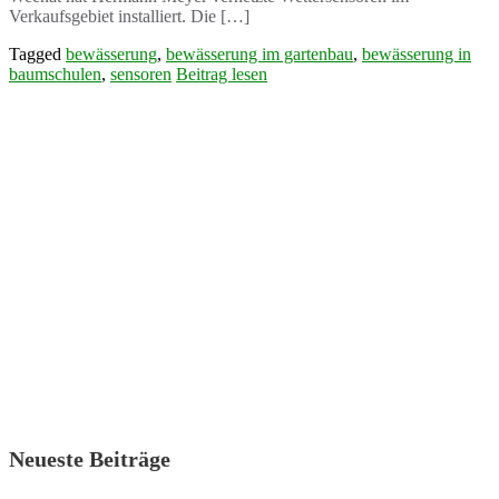
Verkaufsgebiet installiert. Die […]
Tagged
bewässerung
,
bewässerung im gartenbau
,
bewässerung in
baumschulen
,
sensoren
Beitrag lesen
Neueste Beiträge