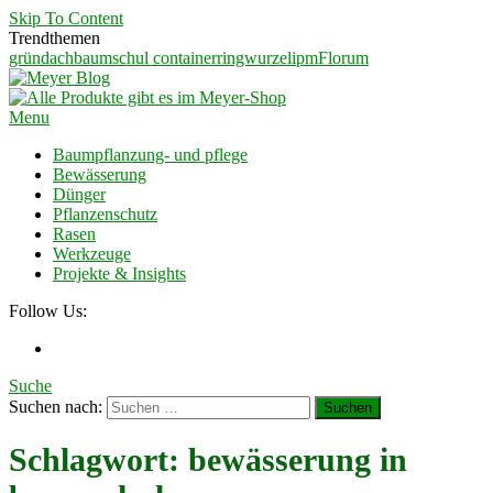
Skip To Content
Trendthemen
gründach
baumschul container
ringwurzel
ipm
Florum
Meyer Blog
Ein Blog für Garten und Landschaftsbauer
Menu
Baumpflanzung- und pflege
Bewässerung
Dünger
Pflanzenschutz
Rasen
Werkzeuge
Projekte & Insights
Follow Us:
Suche
Suchen nach:
Schlagwort:
bewässerung in