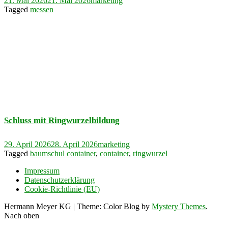
21. Mai 2026
21. Mai 2026
marketing
Tagged
messen
Schluss mit Ringwurzelbildung
29. April 2026
28. April 2026
marketing
Tagged
baumschul container
,
container
,
ringwurzel
Impressum
Datenschutzerklärung
Cookie-Richtlinie (EU)
Hermann Meyer KG
|
Theme: Color Blog by
Mystery Themes
.
Nach oben