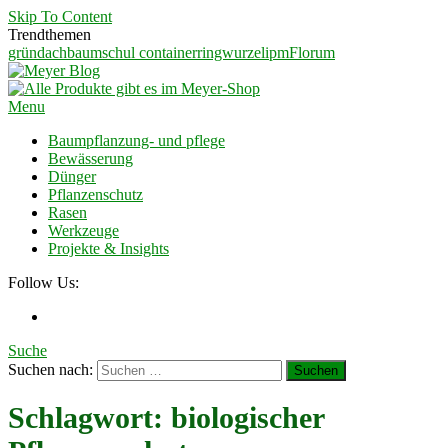
Skip To Content
Trendthemen
gründach
baumschul container
ringwurzel
ipm
Florum
Meyer Blog
Ein Blog für Garten und Landschaftsbauer
Menu
Baumpflanzung- und pflege
Bewässerung
Dünger
Pflanzenschutz
Rasen
Werkzeuge
Projekte & Insights
Follow Us:
Suche
Suchen nach:
Schlagwort:
biologischer