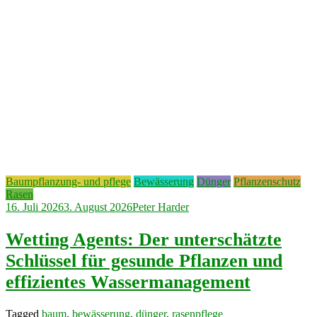
Baumpflanzung- und pflege
Bewässerung
Dünger
Pflanzenschutz
Rasen
16. Juli 2026
3. August 2026
Peter Harder
Wetting Agents: Der unterschätzte
Schlüssel für gesunde Pflanzen und
effizientes Wassermanagement
Tagged
baum
,
bewässerung
,
dünger
,
rasenpflege