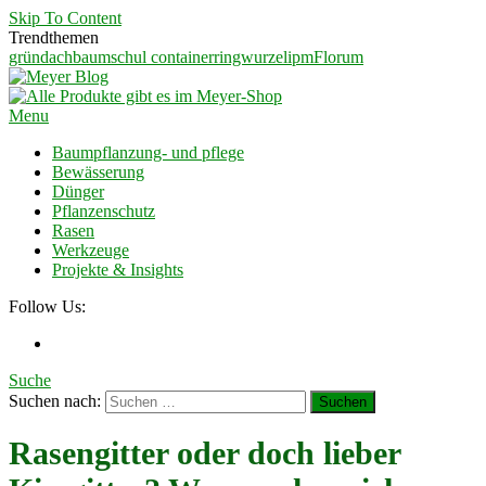
Skip To Content
Trendthemen
gründach
baumschul container
ringwurzel
ipm
Florum
Meyer Blog
Ein Blog für Garten und Landschaftsbauer
Menu
Baumpflanzung- und pflege
Bewässerung
Dünger
Pflanzenschutz
Rasen
Werkzeuge
Projekte & Insights
Follow Us:
Suche
Suchen nach:
Rasengitter oder doch lieber