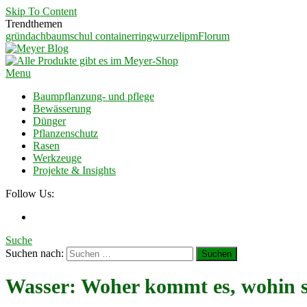
Skip To Content
Trendthemen
gründach
baumschul container
ringwurzel
ipm
Florum
Meyer Blog
Ein Blog für Garten und Landschaftsbauer
Menu
Baumpflanzung- und pflege
Bewässerung
Dünger
Pflanzenschutz
Rasen
Werkzeuge
Projekte & Insights
Follow Us:
Suche
Suchen nach:
Wasser: Woher kommt es, wohin so