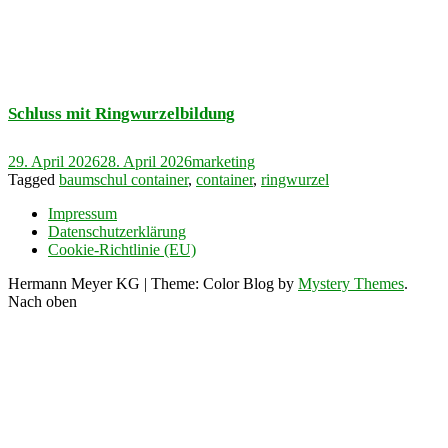
Schluss mit Ringwurzelbildung
29. April 2026
28. April 2026
marketing
Tagged
baumschul container
,
container
,
ringwurzel
Impressum
Datenschutzerklärung
Cookie-Richtlinie (EU)
Hermann Meyer KG
|
Theme: Color Blog by
Mystery Themes
.
Nach oben