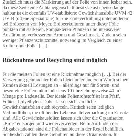
Zusätzlich muss die Markierung auf der Folie von innen lesbar sein,
da diese Seite eine Antitaueigenschaft besitzt. Fast ebenso lange
haltbar ist die ebenfalls UV-stabilisierte Gewächshausfolie UVM 42
UV-B (offene Spezialfolie) für die Ernteverfrühung unter anderem
bei Erdbeeren von Meyer. Erdbeerkulturen unter dieser Folie
punkten mit stärkeren, kompakteren Pflanzen und intensiverer
Ausfärbung, verbessertem Aroma und Geschmack. Zudem seien
weniger Pflanzenschutzmittel notwendig im Vergleich zu einer
Kultur ohne Folie. […]
Rücknahme und Recycling sind möglich
Für die meisten Folien ist eine Rücknahme möglich […]. Bei der
Verwertung gebrauchter Folien bietet unter anderem Wurth seinen
Kunden aktuell Lösungen an – allerdings nur für Sorten- und
besenreine Folien mit mindestens 10 t beziehungsweise 40 m³
Menge pro Ladestelle. Der ideale Folienrohstoff ist laut Pfaff,
Folitec, Polyethylen. Daher lassen sich sämtliche
Gewächshausfolien auch recyceln. Kritisch seien lediglich
Verbundfolien, die oft bei der Lebensmittelverpackung im Einsatz
sind. Alle Gewächshausfolien lassen sich über die Organisation
„Erde“ entsorgen und wiederverwerten. Beim Auffinden der
Abgabestationen sind die Folienanbieter in der Regel behilflich.
Schließlich zahlen diese Gebühren an diese Organisation. In