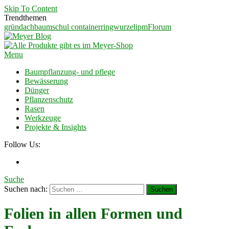
Skip To Content
Trendthemen
gründach
baumschul container
ringwurzel
ipm
Florum
Meyer Blog
Ein Blog für Garten und Landschaftsbauer
Menu
Baumpflanzung- und pflege
Bewässerung
Dünger
Pflanzenschutz
Rasen
Werkzeuge
Projekte & Insights
Follow Us:
Suche
Suchen nach:
Folien in allen Formen und